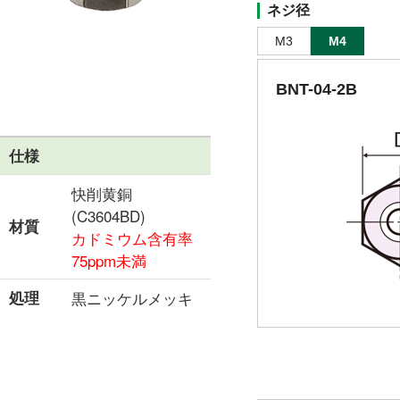
ネジ径
M3
M4
BNT-04-2B
仕様
快削黄銅
(C3604BD)
材質
カドミウム含有率
75ppm未満
処理
黒ニッケルメッキ