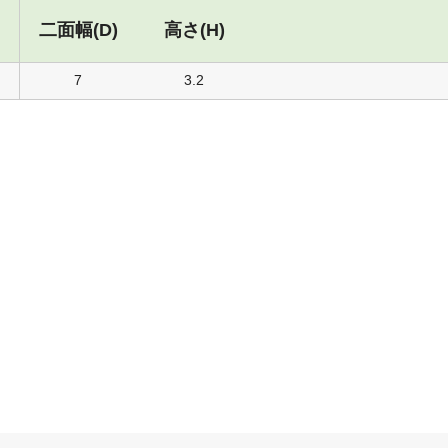
二面幅(D)
高さ(H)
7
3.2