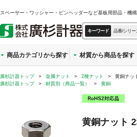
スペーサー・ワッシャー・ピンヘッダーなど基板用部品・機構部
キーワード
品番/シリー
商品カテゴリから探す
材質から商品を探す
廣杉計器トップ
>
金属ナット
>
2種ナット
>
黄銅ナット
廣杉計器トップ
>
材質別（商品一覧）
>
黄銅
黄銅ナット 2