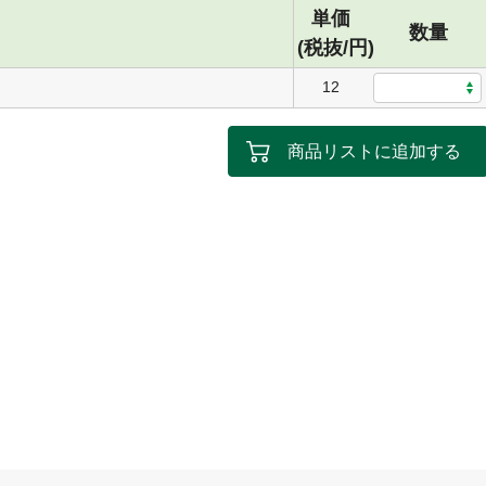
単価
数量
(税抜/円)
12
商品リストに追加する