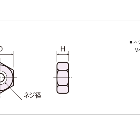
■ネ
M4(