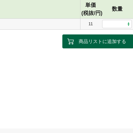
単価
数量
(税抜/円)
11
商品リストに追加する