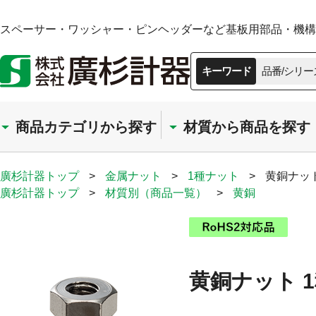
スペーサー・ワッシャー・ピンヘッダーなど基板用部品・機構部
キーワード
品番/シリー
商品カテゴリから探す
材質から商品を探す
廣杉計器トップ
>
金属ナット
>
1種ナット
>
黄銅ナット
廣杉計器トップ
>
材質別（商品一覧）
>
黄銅
黄銅ナット 1