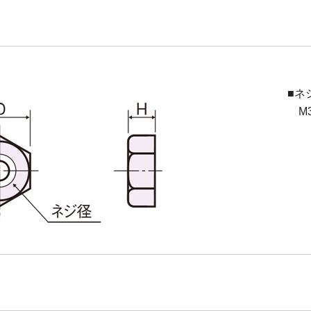
■ネ
M3(