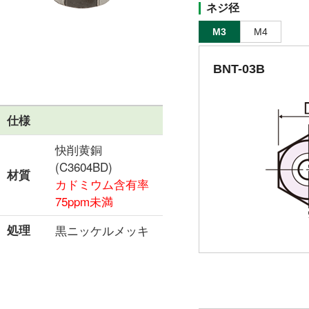
ネジ径
M3
M4
BNT-03B
仕様
快削黄銅
(C3604BD)
材質
カドミウム含有率
75ppm未満
処理
黒ニッケルメッキ