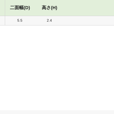
二面幅(D)
高さ(H)
5.5
2.4