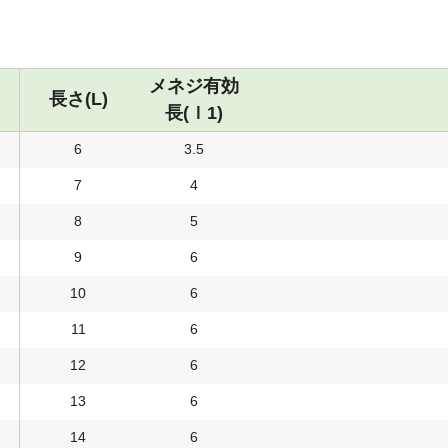
メネジ有効
長さ(L)
長(ｌ1)
6
3.5
7
4
8
5
9
6
10
6
11
6
12
6
13
6
14
6