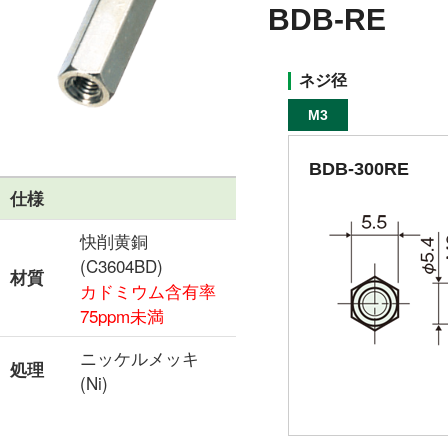
BDB-RE
ネジ径
M3
BDB-300RE
仕様
快削黄銅
(C3604BD)
材質
カドミウム含有率
75ppm未満
ニッケルメッキ
処理
(Ni)