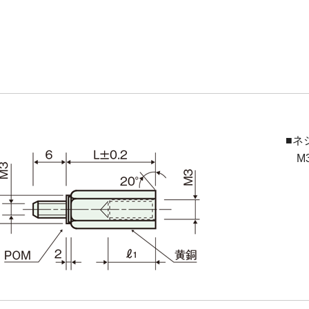
■ネ
M3(