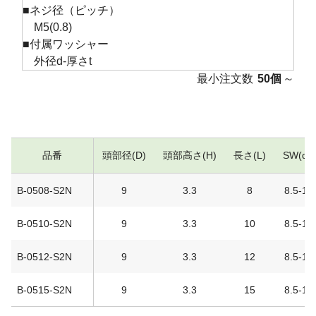
■ネジ径（ピッチ）
M5(0.8)
■付属ワッシャー
外径d-厚さt
最小注文数
50個
～
品番
頭部径(D)
頭部高さ(H)
長さ(L)
SW(d-t
B-0508-S2N
9
3.3
8
8.5-1.3
B-0510-S2N
9
3.3
10
8.5-1.3
B-0512-S2N
9
3.3
12
8.5-1.3
B-0515-S2N
9
3.3
15
8.5-1.3