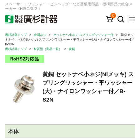
スペーサー・ワッシャー・ピンヘッダーなど基板用部品・機構部品の総合メ
ーカー《HIROSUGI》
0
廣杉計器トップ
>
金属ネジ
>
セットナベ小ネジ スプリングワッシャー付
>
黄銅 セッ
キーワード
品番/シリーズ
商品カテゴリから探す
トナベ小ネジ(Niメッキ) スプリングワッシャー・平ワッシャー(大)・ナイロンワッシャー付／
B-S2N
廣杉計器トップ
>
材質別（商品一覧）
>
黄銅
ジャンルから探す
シリーズから探す
黄銅 セットナベ小ネジ(Niメッキ) ス
プリングワッシャー・平ワッシャー
(大)・ナイロンワッシャー付／B-
ログイン
S2N
注文・見積りについて
ご利用ガイド
お問い合わせ窓口
本体
会社情報