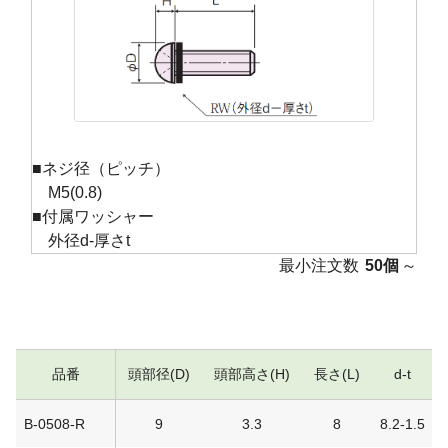
■ネジ径（ピッチ）
M5(0.8)
■付属ワッシャー
外径d-厚さt
最小注文数
50個
～
品番
頭部径(D)
頭部高さ(H)
長さ(L)
d-t
B-0508-R
9
3.3
8
8.2-1.5