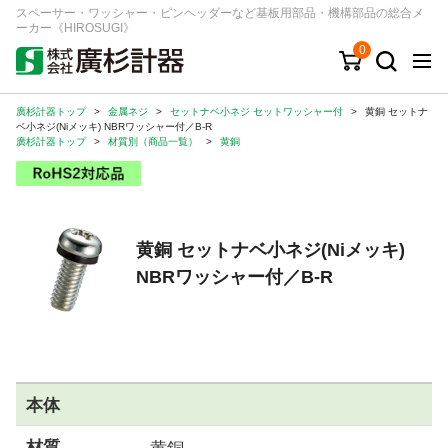
スペーサー・ワッシャー・ピンヘッダーなど基板用部品・機構部品の総合メ
ーカー《HIROSUGI》
0
廣杉計器トップ
>
金属ネジ
>
セットナベ小ネジ セットワッシャー付
>
黄銅 セットナ
キーワード
品番/シリーズ
商品カテゴリから探す
ベ小ネジ(Niメッキ) NBRワッシャー付／B-R
廣杉計器トップ
>
材質別（商品一覧）
>
黄銅
ジャンルから探す
シリーズから探す
黄銅 セットナベ小ネジ(Niメッキ)
NBRワッシャー付／B-R
ログイン
注文・見積りについて
ご利用ガイド
お問い合わせ窓口
本体
会社情報
材質
黄銅