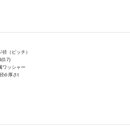
ジ径（ピッチ）
0.7)
属ワッシャー
d-厚さt