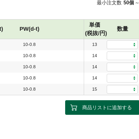
最小注文数
50個
単価
t)
PW(d-t)
数量
(税抜/円)
10-0.8
13
10-0.8
14
10-0.8
14
10-0.8
14
10-0.8
15
商品リストに追加する