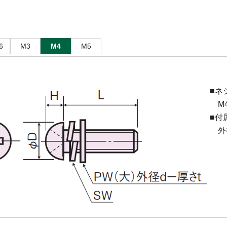
6
M3
M4
M5
■ネ
M4(
■付
外径