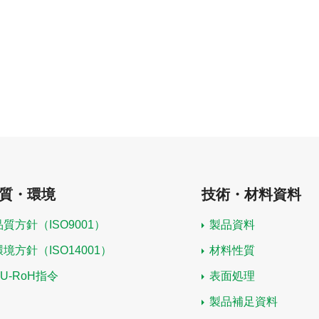
質・環境
技術・材料資料
品質方針（ISO9001）
製品資料
環境方針（ISO14001）
材料性質
EU-RoH指令
表面処理
製品補足資料