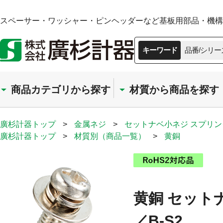
スペーサー・ワッシャー・ピンヘッダーなど基板用部品・機構部
キーワード
品番/シリー
商品カテゴリから探す
材質から商品を探す
廣杉計器トップ
>
金属ネジ
>
セットナベ小ネジ スプリ
廣杉計器トップ
>
材質別（商品一覧）
>
黄銅
黄銅 セット
／B-S2