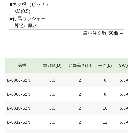
■ネジ径（ピッチ）
M3(0.5)
■付属ワッシャー
外径d-厚さt
最小注文数
50個
～
品番
頭部径(D)
頭部高さ(H)
長さ(L)
SW(d-t
B-0306-S2N
5.5
2
6
5.5-0.7
B-0308-S2N
5.5
2
8
5.5-0.7
B-0310-S2N
5.5
2
10
5.5-0.7
B-0312-S2N
5.5
2
12
5.5-0.7