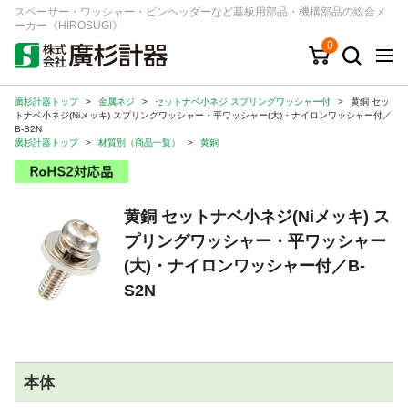
スペーサー・ワッシャー・ピンヘッダーなど基板用部品・機構部品の総合メ
ーカー《HIROSUGI》
0
廣杉計器トップ
>
金属ネジ
>
セットナベ小ネジ スプリングワッシャー付
>
黄銅 セッ
キーワード
品番/シリーズ
商品カテゴリから探す
トナベ小ネジ(Niメッキ) スプリングワッシャー・平ワッシャー(大)・ナイロンワッシャー付／
B-S2N
廣杉計器トップ
>
材質別（商品一覧）
>
黄銅
ジャンルから探す
シリーズから探す
黄銅 セットナベ小ネジ(Niメッキ) ス
プリングワッシャー・平ワッシャー
(大)・ナイロンワッシャー付／B-
ログイン
S2N
注文・見積りについて
ご利用ガイド
お問い合わせ窓口
本体
会社情報