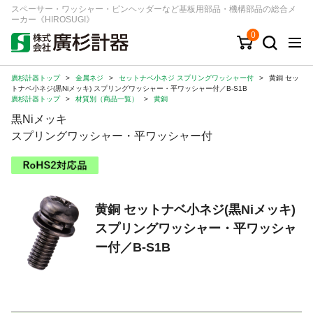
スペーサー・ワッシャー・ピンヘッダーなど基板用部品・機構部品の総合メ
ーカー《HIROSUGI》
0
廣杉計器トップ
>
金属ネジ
>
セットナベ小ネジ スプリングワッシャー付
>
黄銅 セッ
キーワード
品番/シリーズ
商品カテゴリから探す
トナベ小ネジ(黒Niメッキ) スプリングワッシャー・平ワッシャー付／B-S1B
廣杉計器トップ
>
材質別（商品一覧）
>
黄銅
黒Niメッキ
ジャンルから探す
スプリングワッシャー・平ワッシャー付
シリーズから探す
黄銅 セットナベ小ネジ(黒Niメッキ)
ログイン
スプリングワッシャー・平ワッシャ
注文・見積りについて
ー付／B-S1B
ご利用ガイド
お問い合わせ窓口
会社情報