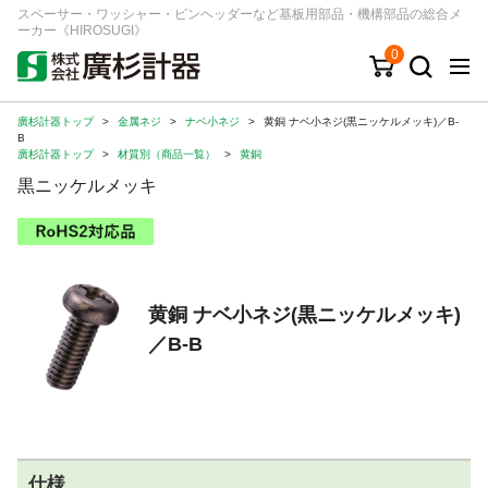
スペーサー・ワッシャー・ピンヘッダーなど基板用部品・機構部品の総合メ
ーカー《HIROSUGI》
0
廣杉計器トップ
>
金属ネジ
>
ナベ小ネジ
>
黄銅 ナベ小ネジ(黒ニッケルメッキ)／B-
キーワード
品番/シリーズ
商品カテゴリから探す
B
廣杉計器トップ
>
材質別（商品一覧）
>
黄銅
黒ニッケルメッキ
ジャンルから探す
シリーズから探す
黄銅 ナベ小ネジ(黒ニッケルメッキ)
ログイン
／B-B
注文・見積りについて
ご利用ガイド
お問い合わせ窓口
会社情報
仕様