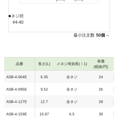
■ネジ径
#4-40
最小注文数
50個
～
単価
品番
長さ(L)
メネジ有効長(ｌ1)
(税抜/円)
ASB-4-064E
6.35
全ネジ
24
ASB-4-095E
9.52
全ネジ
26
ASB-4-127E
12.7
全ネジ
28
ASB-4-159E
15.87
6.5
30