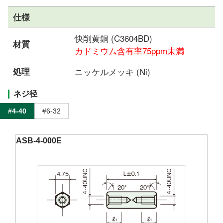
仕様
快削黄銅 (C3604BD)
材質
カドミウム含有率75ppm未満
処理
ニッケルメッキ (Ni)
ネジ径
#4-40
#6-32
ASB-4-000E