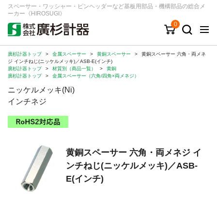
スペーサー・ワッシャー・ピンヘッダーなど基板用部品・機構部品の総合メ
ーカー《HIROSUGI》
0
廣杉計器トップ
>
金属スペーサー
>
黄銅スペーサー
>
黄銅スペーサー 六角・両メネ
キーワード
品番/シリーズ
商品カテゴリから探す
ジ インチねじ(ニッケルメッキ)／ASB-E(インチ)
廣杉計器トップ
>
材質別（商品一覧）
>
黄銅
廣杉計器トップ
>
金属スペーサー（六角/四角×両メネジ）
ジャンルから探す
ニッケルメッキ(Ni)
インチネジ
シリーズから探す
ログイン
黄銅スペーサー 六角・両メネジ イ
注文・見積りについて
ンチねじ(ニッケルメッキ)／ASB-
E(インチ)
ご利用ガイド
お問い合わせ窓口
会社情報