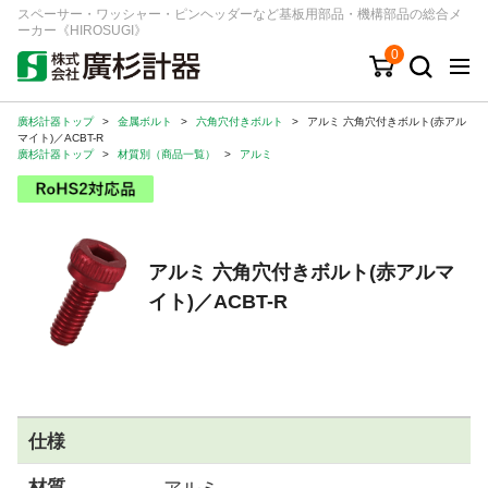
スペーサー・ワッシャー・ピンヘッダーなど基板用部品・機構部品の総合メ
ーカー《HIROSUGI》
0
廣杉計器トップ
>
金属ボルト
>
六角穴付きボルト
>
アルミ 六角穴付きボルト(赤アル
キーワード
品番/シリーズ
商品カテゴリから探す
マイト)／ACBT-R
廣杉計器トップ
>
材質別（商品一覧）
>
アルミ
ジャンルから探す
シリーズから探す
アルミ 六角穴付きボルト(赤アルマ
イト)／ACBT-R
ログイン
注文・見積りについて
ご利用ガイド
お問い合わせ窓口
仕様
会社情報
材質
アルミ