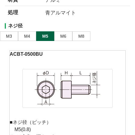
処理
青アルマイト
ネジ径
M3
M4
M5
M6
M8
ACBT-0500BU
■ネジ径（ピッチ）
M5(0.8)