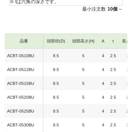
※ tは六角の深さです。
最小注文数
10個
～
品番
頭部径(D)
頭部高さ(H)
A
t
長さ(
ACBT-0510BU
8.5
5
4
2.5
10
ACBT-0512BU
8.5
5
4
2.5
12
ACBT-0515BU
8.5
5
4
2.5
15
ACBT-0520BU
8.5
5
4
2.5
20
ACBT-0525BU
8.5
5
4
2.5
25
ACBT-0530BU
8.5
5
4
2.5
30