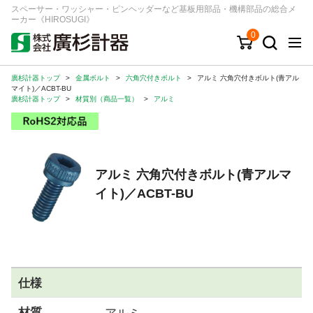
スペーサー・ワッシャー・ピンヘッダーなど基板用部品・機構部品の総合メ
ーカー《HIROSUGI》
0
廣杉計器トップ
>
金属ボルト
>
六角穴付きボルト
>
アルミ 六角穴付きボルト(青アル
キーワード
品番/シリーズ
商品カテゴリから探す
マイト)／ACBT-BU
廣杉計器トップ
>
材質別（商品一覧）
>
アルミ
ジャンルから探す
シリーズから探す
アルミ 六角穴付きボルト(青アルマ
イト)／ACBT-BU
ログイン
注文・見積りについて
ご利用ガイド
お問い合わせ窓口
仕様
会社情報
材質
アルミ