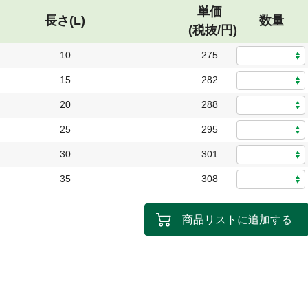
単価
長さ(L)
数量
(税抜/円)
10
275
15
282
20
288
25
295
30
301
35
308
商品リストに追加する