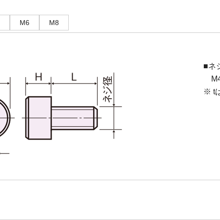
M6
M8
■ネ
M4(
※ 