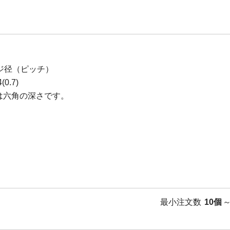
ジ径（ピッチ）
0.7)
tは六角の深さです。
最小注文数
10個