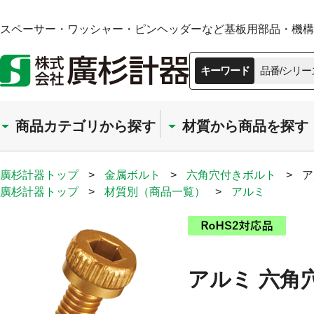
スペーサー・ワッシャー・ピンヘッダーなど基板用部品・機構部
キーワード
品番/シリー
商品カテゴリから探す
材質から商品を探す
廣杉計器トップ
>
金属ボルト
>
六角穴付きボルト
>
ア
廣杉計器トップ
>
材質別（商品一覧）
>
アルミ
アルミ 六角