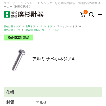
スペーサー・ワッシャー・ピンヘッダーなど基板用部品・機構部品の総合メ
ーカー《HIROSUGI》
0
廣杉計器トップ
>
金属ネジ
>
ナベ小ネジ
>
アルミ ナベ小ネジ／A
キーワード
品番/シリーズ
商品カテゴリから探す
廣杉計器トップ
>
材質別（商品一覧）
>
アルミ
ジャンルから探す
シリーズから探す
アルミ ナベ小ネジ／A
ログイン
注文・見積りについて
ご利用ガイド
仕様
お問い合わせ窓口
材質
アルミ
会社情報