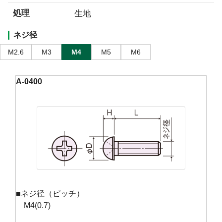
処理
生地
ネジ径
M2.6
M3
M4
M5
M6
A-0400
■ネジ径（ピッチ）
M4(0.7)