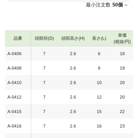
最小注文数
50個
～
単価
品番
頭部径(D)
頭部高さ(H)
長さ(L)
(税抜/円)
A-0406
7
2.6
6
18
A-0408
7
2.6
8
19
A-0410
7
2.6
10
20
A-0412
7
2.6
12
20
A-0415
7
2.6
15
22
A-0416
7
2.6
16
23