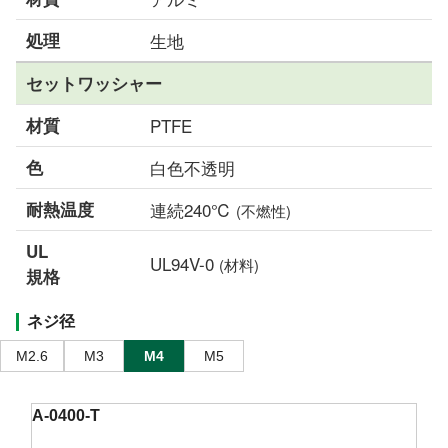
処理
生地
セットワッシャー
材質
PTFE
色
白色不透明
耐熱温度
連続240℃
(不燃性)
UL
UL94V-0
(材料)
規格
ネジ径
M2.6
M3
M4
M5
A-0400-T