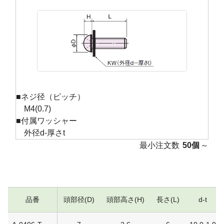
■ネジ径（ピッチ）
M4(0.7)
■付属ワッシャー
外径d-厚さt
最小注文数
50個
～
品番
頭部径(D)
頭部高さ(H)
長さ(L)
d-t