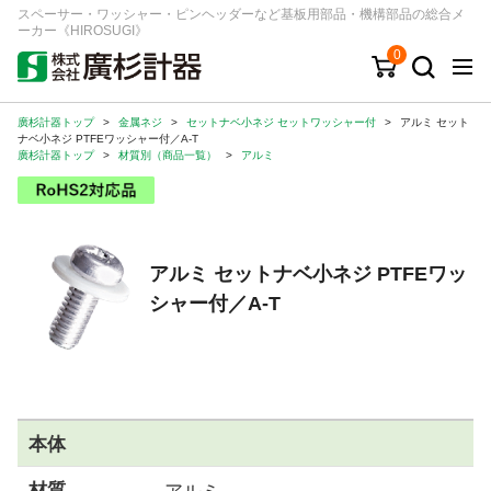
スペーサー・ワッシャー・ピンヘッダーなど基板用部品・機構部品の総合メ
ーカー《HIROSUGI》
0
廣杉計器トップ
>
金属ネジ
>
セットナベ小ネジ セットワッシャー付
>
アルミ セット
キーワード
品番/シリーズ
商品カテゴリから探す
ナベ小ネジ PTFEワッシャー付／A-T
廣杉計器トップ
>
材質別（商品一覧）
>
アルミ
ジャンルから探す
シリーズから探す
アルミ セットナベ小ネジ PTFEワッ
シャー付／A-T
ログイン
注文・見積りについて
ご利用ガイド
お問い合わせ窓口
本体
会社情報
材質
アルミ