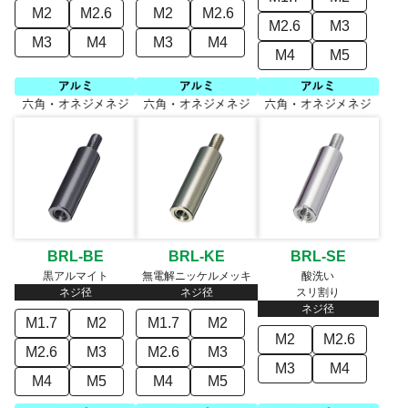
M2
M2.6
M2
M2.6
M2.6
M3
M3
M4
M3
M4
M4
M5
BRL-BE
BRL-KE
BRL-SE
黒アルマイト
無電解ニッケルメッキ
酸洗い
ネジ径
ネジ径
スリ割り
ネジ径
M1.7
M2
M1.7
M2
M2
M2.6
M2.6
M3
M2.6
M3
M3
M4
M4
M5
M4
M5