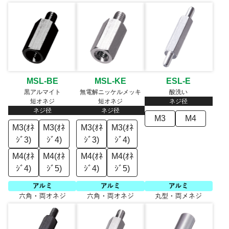
MSL-BE
MSL-KE
ESL-E
黒アルマイト
無電解ニッケルメッキ
酸洗い
短オネジ
短オネジ
ネジ径
ネジ径
ネジ径
M3
M4
M3(ｵﾈ
M3(ｵﾈ
M3(ｵﾈ
M3(ｵﾈ
ｼﾞ3)
ｼﾞ4)
ｼﾞ3)
ｼﾞ4)
M4(ｵﾈ
M4(ｵﾈ
M4(ｵﾈ
M4(ｵﾈ
ｼﾞ4)
ｼﾞ5)
ｼﾞ4)
ｼﾞ5)