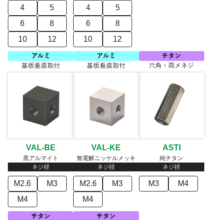
4
5
4
5
6
8
6
8
10
12
10
12
VAL-BE
VAL-KE
ASTI
黒アルマイト
無電解ニッケルメッキ
純チタン
ネジ径
ネジ径
ネジ径
M2.6
M3
M2.6
M3
M3
M4
M4
M4