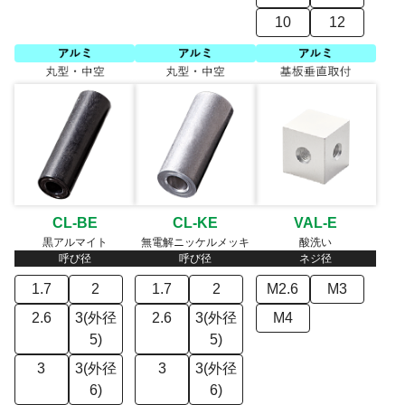
10
12
CL-BE
CL-KE
VAL-E
黒アルマイト
無電解ニッケルメッキ
酸洗い
呼び径
呼び径
ネジ径
1.7
2
1.7
2
M2.6
M3
2.6
3(外径
2.6
3(外径
M4
5)
5)
3
3(外径
3
3(外径
6)
6)