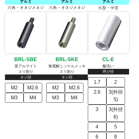
BRL-SBE
BRL-SKE
CL-E
黒アルマイト
無電解ニッケルメッキ
酸洗い
スリ割り
スリ割り
呼び径
ネジ径
ネジ径
1.7
2
M2
M2.6
M2
M2.6
2.6
3(外径
M3
M4
M3
M4
5)
3
3(外径
6)
4
5
6
8