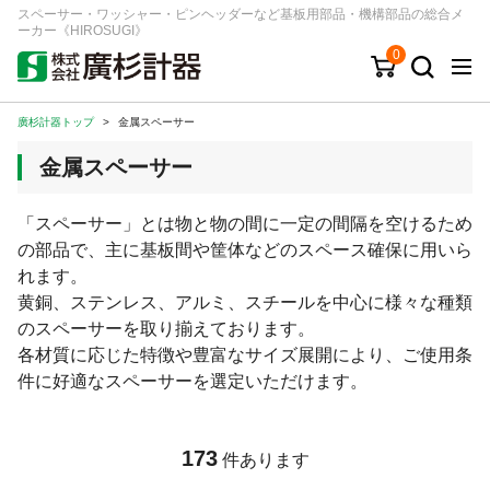
スペーサー・ワッシャー・ピンヘッダーなど基板用部品・機構部品の総合メ
ーカー《HIROSUGI》
0
廣杉計器トップ
>
金属スペーサー
キーワード
品番/シリーズ
商品カテゴリから探す
金属スペーサー
ジャンルから探す
「スペーサー」とは物と物の間に一定の間隔を空けるため
の部品で、主に基板間や筐体などのスペース確保に用いら
シリーズから探す
れます。
黄銅、ステンレス、アルミ、スチールを中心に様々な種類
のスペーサーを取り揃えております。
ログイン
各材質に応じた特徴や豊富なサイズ展開により、ご使用条
注文・見積りについて
件に好適なスペーサーを選定いただけます。
ご利用ガイド
お問い合わせ窓口
173
件あります
会社情報