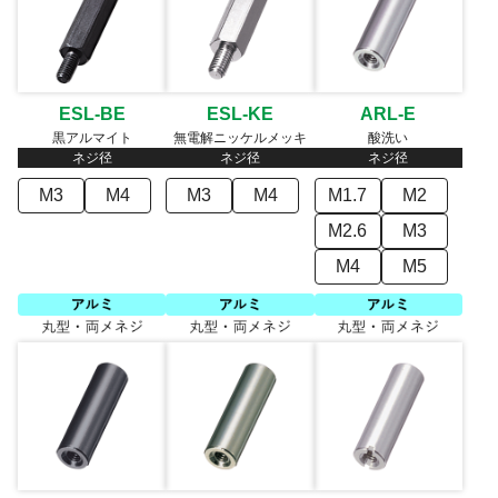
ESL-BE
ESL-KE
ARL-E
黒アルマイト
無電解ニッケルメッキ
酸洗い
ネジ径
ネジ径
ネジ径
M3
M4
M3
M4
M1.7
M2
M2.6
M3
M4
M5