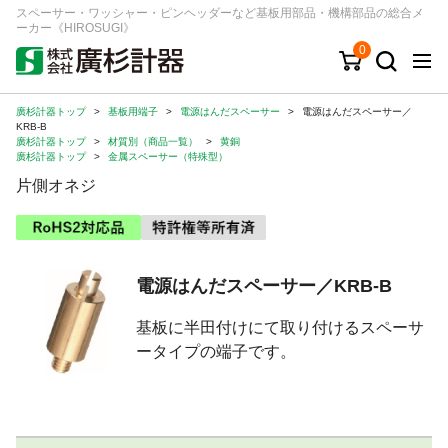
スペーサー・ワッシャー・ピンヘッダーなど基板用部品・機構部品の総合メ
ーカー《HIROSUGI》
0
廣杉計器トップ
>
基板用端子
>
電源はんだスペーサー
>
電源はんだスペーサー／
キーワード
品番/シリーズ
商品カテゴリから探す
KRB-B
廣杉計器トップ
>
材質別（商品一覧）
>
黄銅
廣杉計器トップ
>
金属スペーサー（特殊型）
ジャンルから探す
片側オネジ
シリーズから探す
電源はんだスペーサー／KRB-B
ログイン
基板に半田付けにて取り付けるスペーサ
注文・見積りについて
ータイプの端子です。
ご利用ガイド
お問い合わせ窓口
会社情報