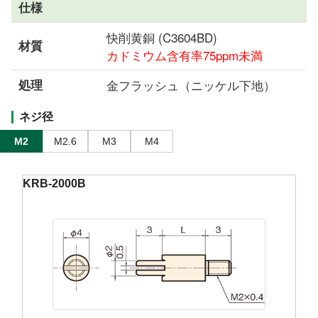
仕様
快削黄銅 (C3604BD)
材質
カドミウム含有率75ppm未満
処理
金フラッシュ（ニッケル下地）
ネジ径
M2
M2.6
M3
M4
KRB-2000B